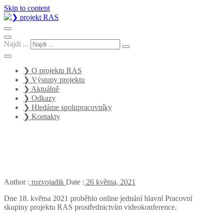
Skip to content
Systémová podpora rozvoje adiktologických služeb v rámci
integrované protidrogové politiky
❯ projekt RAS
Najdi ...
❯ O projektu RAS
❯ Výstupy projektu
❯ Aktuálně
❯ Odkazy
❯ Hledáme spolupracovníky
❯ Kontakty
Jednání hlavní pracovní
skupiny projektu
Author :
rozvojadik
Date :
26 května, 2021
Dne 18. května 2021 proběhlo online jednání hlavní Pracovní
skupiny projektu RAS prostřednictvím videokonference.