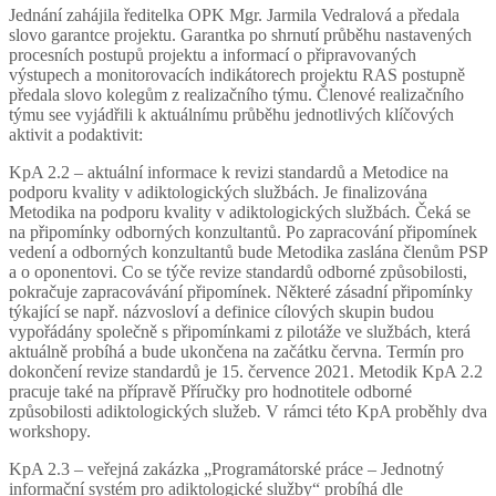
Jednání zahájila ředitelka OPK Mgr. Jarmila Vedralová a předala
slovo garantce projektu. Garantka po shrnutí průběhu nastavených
procesních postupů projektu a informací o připravovaných
výstupech a monitorovacích indikátorech projektu RAS postupně
předala slovo kolegům z realizačního týmu. Členové realizačního
týmu see vyjádřili k aktuálnímu průběhu jednotlivých klíčových
aktivit a podaktivit:
KpA 2.2 – aktuální informace k revizi standardů a Metodice na
podporu kvality v adiktologických službách. Je finalizována
Metodika na podporu kvality v adiktologických službách
.
Čeká se
na připomínky odborných konzultantů. Po zapracování připomínek
vedení a odborných konzultantů bude Metodika zaslána členům PSP
a o oponentovi. Co se týče revize standardů odborné způsobilosti,
pokračuje zapracovávání připomínek. Některé zásadní připomínky
týkající se např. názvosloví a definice cílových skupin budou
vypořádány společně s připomínkami z pilotáže ve službách, která
aktuálně probíhá a bude ukončena na začátku června. Termín pro
dokončení revize standardů je 15. července 2021. Metodik KpA 2.2
pracuje také na přípravě Příručky pro hodnotitele odborné
způsobilosti adiktologických služeb
.
V rámci této KpA proběhly dva
workshopy.
KpA 2.3 – veřejná zakázka „Programátorské práce – Jednotný
informační systém pro adiktologické služby“ probíhá dle