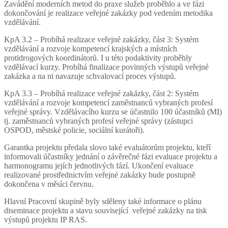
Zavádění moderních metod do praxe služeb proběhlo a ve fázi
dokončování je realizace veřejné zakázky pod vedením metodika
vzdělávání.
KpA 3.2 – Probíhá realizace veřejné zakázky, část 3: Systém
vzdělávání a rozvoje kompetencí krajských a místních
protidrogových koordinátorů. I u této podaktivity proběhly
vzdělávací kurzy. Probíhá finalizace povinných výstupů veřejné
zakázka a na ni navazuje schvalovací proces výstupů.
KpA 3.3 – Probíhá realizace veřejné zakázky, část 2: Systém
vzdělávání a rozvoje kompetencí zaměstnanců vybraných profesí
veřejné správy. Vzdělávacího kurzu se účastnilo 100 účastníků (MI)
tj. zaměstnanců vybraných profesí veřejné správy (zástupci
OSPOD, městské policie, sociální kurátoři).
Garantka projektu předala slovo také evaluátorům projektu, kteří
informovali účastníky jednání o závěrečné fázi evaluace projektu a
harmonogramu jejích jednotlivých fází. Ukončení evaluace
realizované prostřednictvím veřejné zakázky bude postupně
dokončena v měsíci červnu.
Hlavní Pracovní skupině byly sděleny také informace o plánu
diseminace projektu a stavu související veřejné zakázky na tisk
výstupů projektu IP RAS.