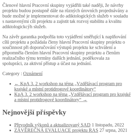
Členové hlavní Pracovní skupiny vyjádřili také naději, že návrhy
projektu budou postupně dále na různých úrovních projednávány a
bude možné je implementovat do adiktologických služeb v souladu
s nastavenými cíli projektu a zajistit tak rozvoj stabilitu a kvalitu
adiktologickcýh služeb.
Na závěr garantka podpořila toto vyjádření směřující k naplňování
cílů projektu a požádala členy hlavní Pracovní skupiny projektu o
součinnost při doporučování výstupů projektu ke schválení a
připomněla členům hlavní Pracovní skupiny projektu a členům
realizačního týmu termíny dalších jednání, poděkovala za
spolupráci, za aktivní přístup a účast na jednání.
Category :
Oznámení
←
KpA 3. 2 workshop na téma „Vzdělávací program pro
krajské a místní protidrogové koordinátory“
KpA 3. 2 workshop na téma „Vzdělávací program pro krajské
a místní protidrogové koordinátory“
→
Nejnovější příspěvky
Převodník výkonů a aktualizovaný SAD
1 listopadu, 2022
ZÁVĚREČNÁ EVALUACE projektu RAS
27 srpna, 2021