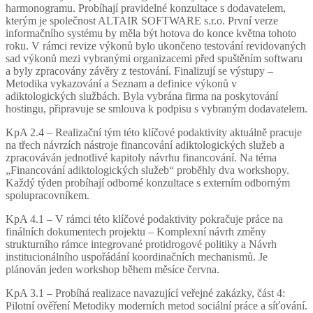
harmonogramu. Probíhají pravidelné konzultace s dodavatelem,
kterým je společnost ALTAIR SOFTWARE s.r.o. První verze
informačního systému by měla být hotova do konce května tohoto
roku. V rámci revize výkonů bylo ukončeno testování revidovaných
sad výkonů mezi vybranými organizacemi před spuštěním softwaru
a byly zpracovány závěry z testování. Finalizují se výstupy –
Metodika vykazování a Seznam a definice výkonů v
adiktologických službách. Byla vybrána firma na poskytování
hostingu, připravuje se smlouva k podpisu s vybraným dodavatelem.
KpA 2.4 – Realizační tým této klíčové podaktivity aktuálně pracuje
na třech návrzích nástroje financování adiktologických služeb a
zpracováván jednotlivé kapitoly návrhu financování. Na téma
„Financování adiktologických služeb“ proběhly dva workshopy.
Každý týden probíhají odborné konzultace s externím odborným
spolupracovníkem.
KpA 4.1 – V rámci této klíčové podaktivity pokračuje práce na
finálních dokumentech projektu – Komplexní návrh změny
strukturního rámce integrované protidrogové politiky a Návrh
institucionálního uspořádání koordinačních mechanismů. Je
plánován jeden workshop během měsíce června.
KpA 3.1 – Probíhá realizace navazující veřejné zakázky, část 4:
Pilotní ověření Metodiky moderních metod sociální práce a síťování.