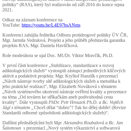
politiky“ (RAS), který byl realizován od září 2016 do konce srpna
2021.
Odkaz na záznam konference na
YouTube:
https://youtu.be/L4E97bsANms
Konferenci zahájila ředitelka Odboru protidrogové politiky ÚV ČR,
Mgr. Jarmila Vedralová. Projekt a jeho průběh představila garantka
projektu RAS, Mgr. Daniela Havlíčková.
Role moderátora se ujal Doc. MUDr. Viktor Mravčík, Ph.D.
V první části konference „Stabilizace, standardizace a rozvoj
adiktologických služeb“ vystoupili zástupci jednotlivých klíčových
aktivit a podaktivit projektu: Mgr. Kryštof Hanzlík s prezentací
„Návrh nástroje tvorby sítě adiktologických služeb a metodika k
jeho praktické realizaci“, Mgr. Elizabeth Nováková s tématem
„Návrh systémového ukotvení nástroje ověření kvality a prezentace
na téma „Od továren ke stříkačkám aneb podivuhodná cesta
kvality“. Dále vystoupili
PhDr. Petr Hrouzek Ph.D. a Bc. Vojtěch
Jágl s tématem „
Chceš dělat “dobro”? Tak ho dělej dobře! (Revize
Standardů odborné způsobilosti adiktologických služeb)“.
Dalšími přednášejícími byli
Mgr. Alexandra Roubalová a Bc. Jan
Šalomoun
s prezentací „Nový systém výkaznictví a softwarová