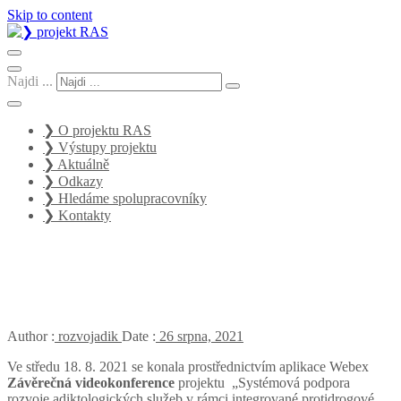
Skip to content
Systémová podpora rozvoje adiktologických služeb v rámci
integrované protidrogové politiky
❯ projekt RAS
Najdi ...
❯ O projektu RAS
❯ Výstupy projektu
❯ Aktuálně
❯ Odkazy
❯ Hledáme spolupracovníky
❯ Kontakty
Závěrečná konference projektu
RAS
Author :
rozvojadik
Date :
26 srpna, 2021
Ve středu 18. 8. 2021 se konala prostřednictvím aplikace Webex
Závěrečná videokonference
projektu „Systémová podpora
rozvoje adiktologických služeb v rámci integrované protidrogové