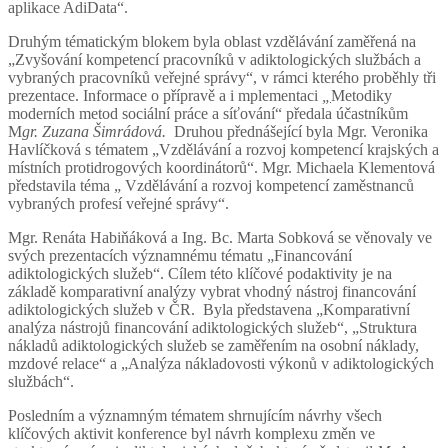
aplikace AdiData“.
Druhým tématickým blokem byla oblast vzdělávání zaměřená na
„Zvyšování kompetencí pracovníků v adiktologických službách a
vybraných pracovníků veřejné správy“, v rámci kterého proběhly tři
prezentace. Informace o přípravě a i mplementaci
„
Metodiky
moderních metod sociální práce a síťování“ předala účastníkům
M
gr. Zuzana Šimrádová.
Druhou přednášející byla Mgr. Veronika
Havlíčková s tématem „Vzdělávání a rozvoj kompetencí krajských a
místních protidrogových koordinátorů“. Mgr. Michaela Klementová
představila téma „ Vzdělávání a rozvoj kompetencí zaměstnanců
vybraných profesí veřejné správy“.
Mgr. Renáta Habiňáková a Ing. Bc. Marta Sobková se věnovaly ve
svých prezentacích významnému tématu „Financování
adiktologických služeb“. Cílem této klíčové podaktivity je na
základě komparativní analýzy vybrat vhodný nástroj financování
adiktologických služeb v ČR. Byla představena „Komparativní
analýza nástrojů financování adiktologických služeb“, „Struktura
nákladů adiktologických služeb se zaměřením na osobní náklady,
mzdové relace“ a „Analýza nákladovosti výkonů v adiktologických
službách“.
Posledním a významným tématem shrnujícím návrhy všech
klíčových aktivit konference byl návrh komplexu změn ve