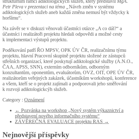
strukturním rámci adiktologických služeb, který představil
MgA.
Petr Pleva v prezentaci na téma „
Návrh změn v systému
adiktologických služeb aneb každá změna nemusí být vždycky k
horšímu“.
Na závěr se v diskuzi věnovali účastníci otázce „A co dál?“ a
účastníci i realizátoři projektu hledali odpovědi a možné cesty
k implementaci výstupů projektu.
Poděkování patří ŘO MPSV, OPK ÚV ČR, realizačnímu týmu
projektu, hlavní Pracovní skupině projektu složené ze zástupců
střešních organizací, které poskytují adiktologické služby (A.N.O.,
ČAA, APSS, SNN), externím odborníkům, odborným
konzultantům, oponentům, evaluátorům, OVZ, OIT, OPE ÚV ČR,
realizátorům veřejných zakázek, účastníkům workshopů, konference
a všem, kteří se o projekt zajímali a podporovali jeho směřování
k rozvoji adiktologickcýh služeb.
Category :
Oznámení
←
Pozvánka na workshop „Nový systém výkaznictví a
představení nového informačního systému“
ZÁVĚREČNÁ EVALUACE projektu RAS
→
Nejnovější příspěvky